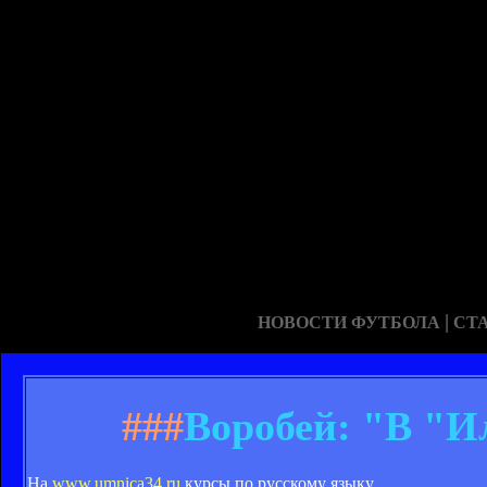
|
НОВОСТИ ФУТБОЛА
СТ
###
Воробей: "В "И
На
www.umnica34.ru
курсы по русскому языку.